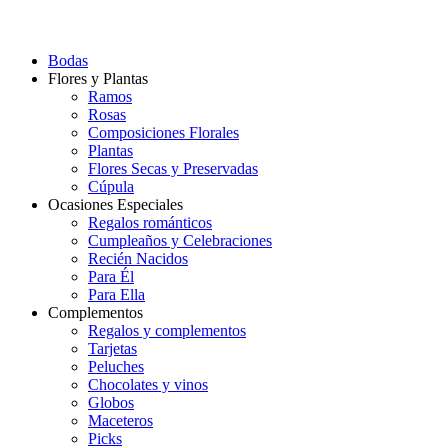
Bodas
Flores y Plantas
Ramos
Rosas
Composiciones Florales
Plantas
Flores Secas y Preservadas
Cúpula
Ocasiones Especiales
Regalos románticos
Cumpleaños y Celebraciones
Recién Nacidos
Para Él
Para Ella
Complementos
Regalos y complementos
Tarjetas
Peluches
Chocolates y vinos
Globos
Maceteros
Picks