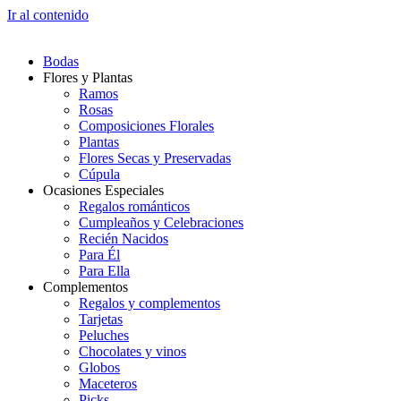
Ir al contenido
Bodas
Flores y Plantas
Ramos
Rosas
Composiciones Florales
Plantas
Flores Secas y Preservadas
Cúpula
Ocasiones Especiales
Regalos románticos
Cumpleaños y Celebraciones
Recién Nacidos
Para Él
Para Ella
Complementos
Regalos y complementos
Tarjetas
Peluches
Chocolates y vinos
Globos
Maceteros
Picks