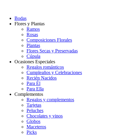
Bodas
Flores y Plantas
Ramos
Rosas
Composiciones Florales
Plantas
Flores Secas y Preservadas
Cúpula
Ocasiones Especiales
Regalos románticos
Cumpleaños y Celebraciones
Recién Nacidos
Para Él
Para Ella
Complementos
Regalos y complementos
Tarjetas
Peluches
Chocolates y vinos
Globos
Maceteros
Picks