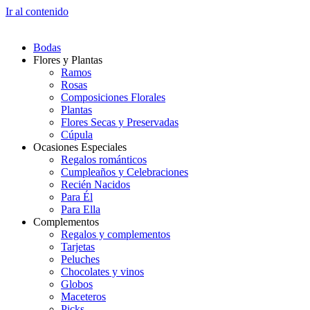
Ir al contenido
Bodas
Flores y Plantas
Ramos
Rosas
Composiciones Florales
Plantas
Flores Secas y Preservadas
Cúpula
Ocasiones Especiales
Regalos románticos
Cumpleaños y Celebraciones
Recién Nacidos
Para Él
Para Ella
Complementos
Regalos y complementos
Tarjetas
Peluches
Chocolates y vinos
Globos
Maceteros
Picks