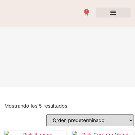
0
Flores y Plantas
Ocasiones Especiales
Mostrando los 5 resultados