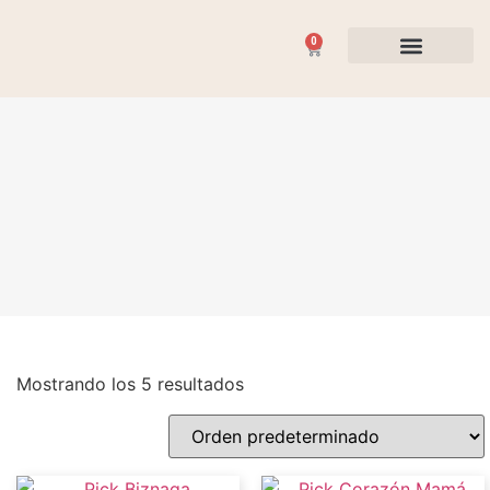
0
Flores y Plantas
Ocasiones Especiales
Mostrando los 5 resultados