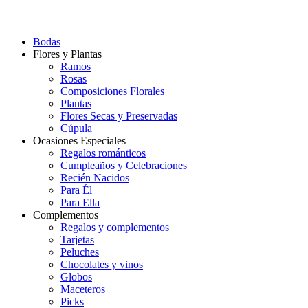
Bodas
Flores y Plantas
Ramos
Rosas
Composiciones Florales
Plantas
Flores Secas y Preservadas
Cúpula
Ocasiones Especiales
Regalos románticos
Cumpleaños y Celebraciones
Recién Nacidos
Para Él
Para Ella
Complementos
Regalos y complementos
Tarjetas
Peluches
Chocolates y vinos
Globos
Maceteros
Picks