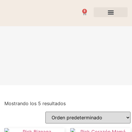
0
Flores y Plantas
Ocasiones Especiales
Mostrando los 5 resultados