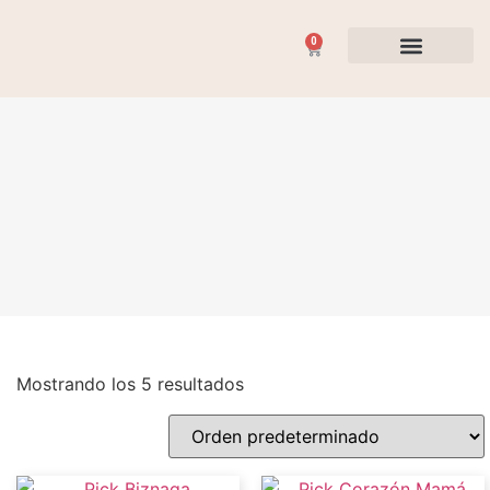
0
Flores y Plantas
Ocasiones Especiales
Mostrando los 5 resultados