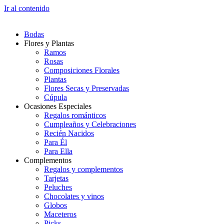
Ir al contenido
Bodas
Flores y Plantas
Ramos
Rosas
Composiciones Florales
Plantas
Flores Secas y Preservadas
Cúpula
Ocasiones Especiales
Regalos románticos
Cumpleaños y Celebraciones
Recién Nacidos
Para Él
Para Ella
Complementos
Regalos y complementos
Tarjetas
Peluches
Chocolates y vinos
Globos
Maceteros
Picks