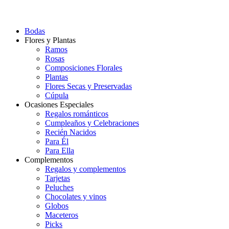
Bodas
Flores y Plantas
Ramos
Rosas
Composiciones Florales
Plantas
Flores Secas y Preservadas
Cúpula
Ocasiones Especiales
Regalos románticos
Cumpleaños y Celebraciones
Recién Nacidos
Para Él
Para Ella
Complementos
Regalos y complementos
Tarjetas
Peluches
Chocolates y vinos
Globos
Maceteros
Picks