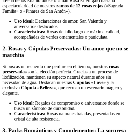
«Peña de los Enamorados» o «Juan Rosa El Pulga») hasta la
espectacularidad de nuestros
ramos de 12 rosas rojas
(«Sagrada
Familia» o «Pinares de San Antón»).
Uso ideal:
Declaraciones de amor, San Valentín y
aniversarios destacados.
Características:
Rosas de tallo largo de máxima calidad,
acompañadas de verdes ornamentales o paniculata.
2. Rosas y Cúpulas Preservadas: Un amor que no se
marchita
Si buscas un recuerdo que perdure en el tiempo, nuestras
rosas
preservadas
son la elección perfecta. Gracias a un proceso de
liofilización, mantienen su aspecto natural durante años sin
necesidad de agua. Destacan nuestras
Cúpulas «Love»
y la
exclusiva
Cúpula «Belleza»
, que recrean un escenario mágico y
elegante.
Uso ideal:
Regalos de compromiso o aniversarios donde se
busca un símbolo de durabilidad.
Características:
Rosas naturales tratadas, presentadas en
cristal de alta resistencia.
3. Packs Románticos y Complementos: La sorpresa