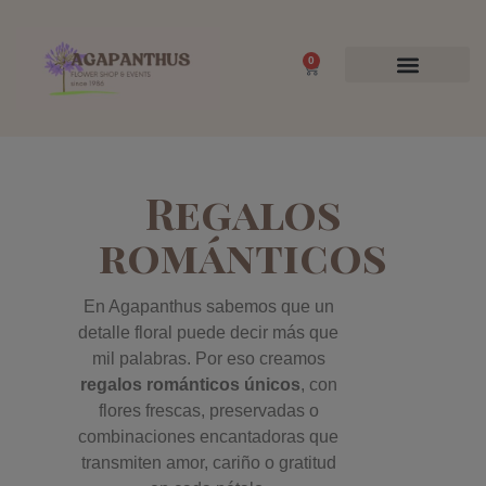
0
Flores y Plantas
Ocasiones Especiales
Regalos
románticos
En Agapanthus sabemos que un
detalle floral puede decir más que
mil palabras. Por eso creamos
regalos románticos únicos
, con
flores frescas, preservadas o
combinaciones encantadoras que
transmiten amor, cariño o gratitud