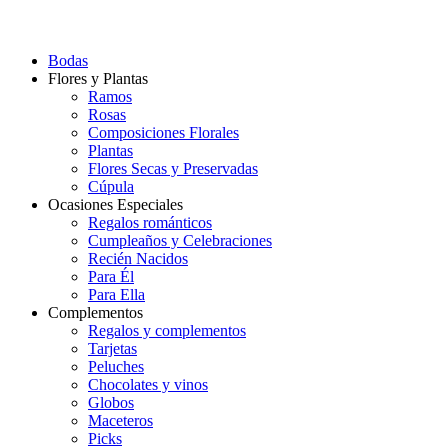
Bodas
Flores y Plantas
Ramos
Rosas
Composiciones Florales
Plantas
Flores Secas y Preservadas
Cúpula
Ocasiones Especiales
Regalos románticos
Cumpleaños y Celebraciones
Recién Nacidos
Para Él
Para Ella
Complementos
Regalos y complementos
Tarjetas
Peluches
Chocolates y vinos
Globos
Maceteros
Picks