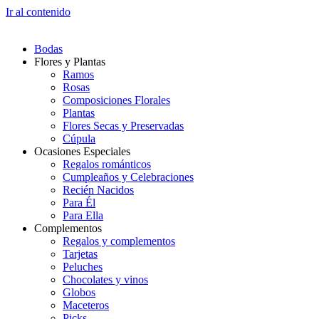
Ir al contenido
Bodas
Flores y Plantas
Ramos
Rosas
Composiciones Florales
Plantas
Flores Secas y Preservadas
Cúpula
Ocasiones Especiales
Regalos románticos
Cumpleaños y Celebraciones
Recién Nacidos
Para Él
Para Ella
Complementos
Regalos y complementos
Tarjetas
Peluches
Chocolates y vinos
Globos
Maceteros
Picks