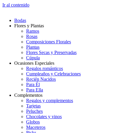
Ir al contenido
Bodas
Flores y Plantas
Ramos
Rosas
Composiciones Florales
Plantas
Flores Secas y Preservadas
Cúpula
Ocasiones Especiales
Regalos románticos
Cumpleaños y Celebraciones
Recién Nacidos
Para Él
Para Ella
Complementos
Regalos y complementos
Tarjetas
Peluches
Chocolates y vinos
Globos
Maceteros
Picks