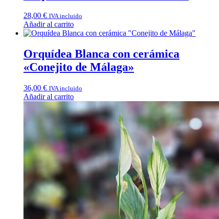
28,00
€
IVA incluido
Añadir al carrito
Orquídea Blanca con cerámica
«Conejito de Málaga»
36,00
€
IVA incluido
Añadir al carrito