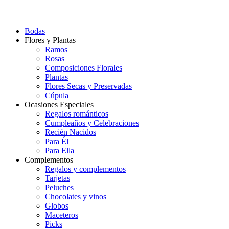
Bodas
Flores y Plantas
Ramos
Rosas
Composiciones Florales
Plantas
Flores Secas y Preservadas
Cúpula
Ocasiones Especiales
Regalos románticos
Cumpleaños y Celebraciones
Recién Nacidos
Para Él
Para Ella
Complementos
Regalos y complementos
Tarjetas
Peluches
Chocolates y vinos
Globos
Maceteros
Picks