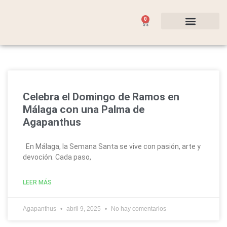
0
Flores y Plantas
Ocasiones Especiales
Celebra el Domingo de Ramos en
Málaga con una Palma de
Agapanthus
En Málaga, la Semana Santa se vive con pasión, arte y
devoción. Cada paso,
LEER MÁS
Agapanthus
abril 9, 2025
No hay comentarios