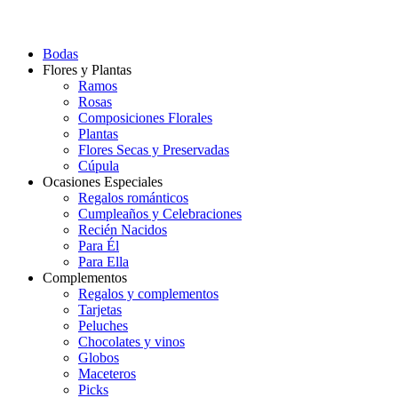
Bodas
Flores y Plantas
Ramos
Rosas
Composiciones Florales
Plantas
Flores Secas y Preservadas
Cúpula
Ocasiones Especiales
Regalos románticos
Cumpleaños y Celebraciones
Recién Nacidos
Para Él
Para Ella
Complementos
Regalos y complementos
Tarjetas
Peluches
Chocolates y vinos
Globos
Maceteros
Picks