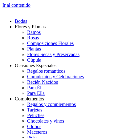
Ir al contenido
Bodas
Flores y Plantas
Ramos
Rosas
Composiciones Florales
Plantas
Flores Secas y Preservadas
Cúpula
Ocasiones Especiales
Regalos románticos
Cumpleaños y Celebraciones
Recién Nacidos
Para Él
Para Ella
Complementos
Regalos y complementos
Tarjetas
Peluches
Chocolates y vinos
Globos
Maceteros
Picks