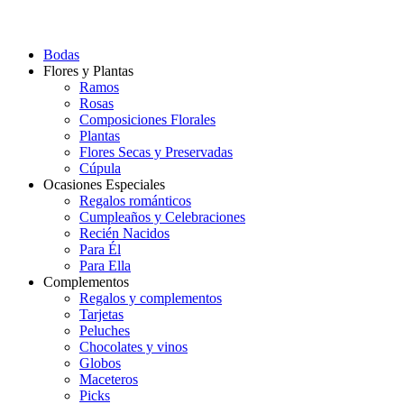
Bodas
Flores y Plantas
Ramos
Rosas
Composiciones Florales
Plantas
Flores Secas y Preservadas
Cúpula
Ocasiones Especiales
Regalos románticos
Cumpleaños y Celebraciones
Recién Nacidos
Para Él
Para Ella
Complementos
Regalos y complementos
Tarjetas
Peluches
Chocolates y vinos
Globos
Maceteros
Picks