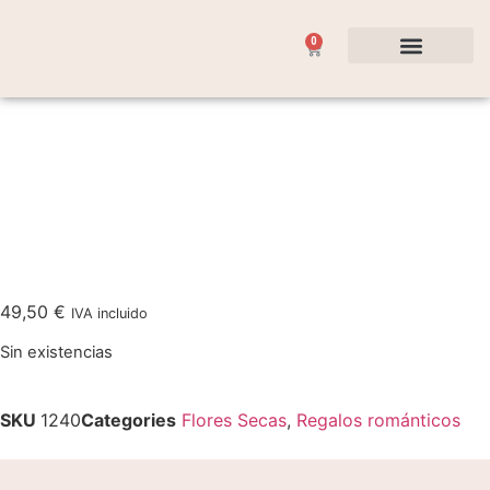
0
Flores y Plantas
Ocasiones Especiales
49,50
€
IVA incluido
Sin existencias
SKU
1240
Categories
Flores Secas
,
Regalos románticos