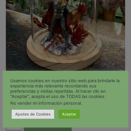
Usamos cookies en nuestro sitio web para brindarle la
experiencia más relevante recordando sus
Cúpula con Biznaga y
preferencias y visitas repetidas. Al hacer clic en
"Aceptar", acepta el uso de TODAS las cookies.
Héroe VI
No vender mi información personal
.
52,90
€
IVA incluido
Ajustes de Cookies
Aceptar
Añadir al carrito