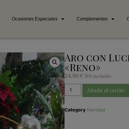
Ocasiones Especiales
Complementos
O
Aro con Luc
«Reno»
24,90
€
IVA incluido
Añadir al carrito
Category
Navidad