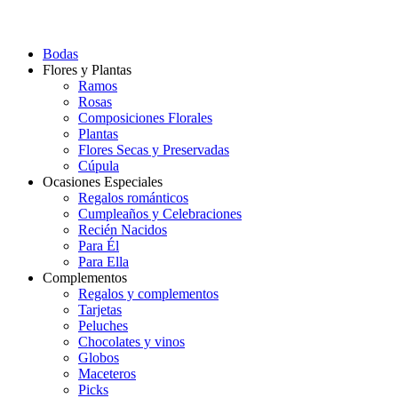
Bodas
Flores y Plantas
Ramos
Rosas
Composiciones Florales
Plantas
Flores Secas y Preservadas
Cúpula
Ocasiones Especiales
Regalos románticos
Cumpleaños y Celebraciones
Recién Nacidos
Para Él
Para Ella
Complementos
Regalos y complementos
Tarjetas
Peluches
Chocolates y vinos
Globos
Maceteros
Picks