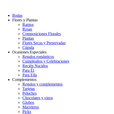
Bodas
Flores y Plantas
Ramos
Rosas
Composiciones Florales
Plantas
Flores Secas y Preservadas
Cúpula
Ocasiones Especiales
Regalos románticos
Cumpleaños y Celebraciones
Recién Nacidos
Para Él
Para Ella
Complementos
Regalos y complementos
Tarjetas
Peluches
Chocolates y vinos
Globos
Maceteros
Picks