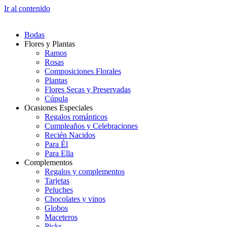
Ir al contenido
Bodas
Flores y Plantas
Ramos
Rosas
Composiciones Florales
Plantas
Flores Secas y Preservadas
Cúpula
Ocasiones Especiales
Regalos románticos
Cumpleaños y Celebraciones
Recién Nacidos
Para Él
Para Ella
Complementos
Regalos y complementos
Tarjetas
Peluches
Chocolates y vinos
Globos
Maceteros
Picks