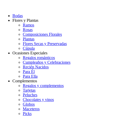
Bodas
Flores y Plantas
Ramos
Rosas
Composiciones Florales
Plantas
Flores Secas y Preservadas
Cúpula
Ocasiones Especiales
Regalos románticos
Cumpleaños y Celebraciones
Recién Nacidos
Para Él
Para Ella
Complementos
Regalos y complementos
Tarjetas
Peluches
Chocolates y vinos
Globos
Maceteros
Picks