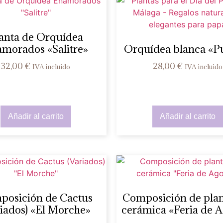
anta de Orquídea
morados «Salitre»
Orquídea blanca «P
32,00
€
28,00
€
IVA incluido
IVA incluido
Añadir al carrito
Añadir al carrito
posición de Cactus
Composición de plan
riados) «El Morche»
cerámica «Feria de A