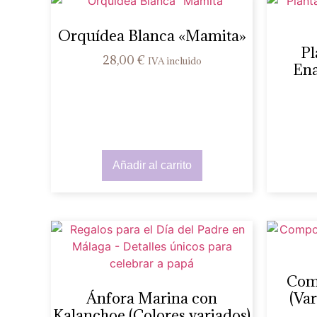
Orquídea Blanca «Mamita»
Pl
28,00
€
IVA incluido
Ena
Añadir al carrito
Com
Ánfora Marina con
(Va
Kalanchoe (Colores variados)